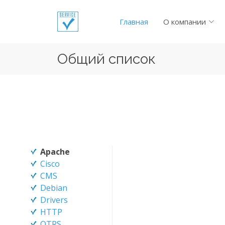
Главная
О компании
Общий список
Apache
Cisco
CMS
Debian
Drivers
HTTP
OTRS